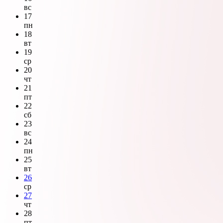
вс
17
пн
18
вт
19
ср
20
чт
21
пт
22
сб
23
вс
24
пн
25
вт
26
ср
27
чт
28
пт