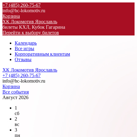
+7 (485) 260-75-67
info@hc-lokomotiv.ru
Корзина
ХК Локомотив Ярославль
билеты КХЛ, Кубок Гагарина
Перейти к выбору билетов
Календарь
Все игры
Корпоративным клиентам
Отзывы
ХК Локомотив Ярославль
+7 (485) 260-75-67
info@hc-lokomotiv.ru
Корзина
Все события
Август 2026
1
сб
2
вс
3
пн