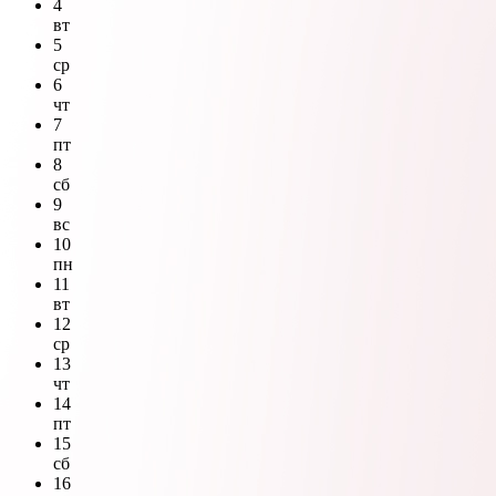
4
вт
5
ср
6
чт
7
пт
8
сб
9
вс
10
пн
11
вт
12
ср
13
чт
14
пт
15
сб
16