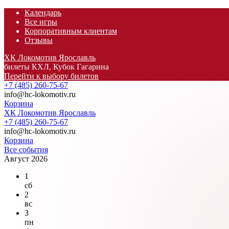
Календарь
Все игры
Корпоративным клиентам
Отзывы
ХК Локомотив Ярославль
билеты КХЛ, Кубок Гагарина
Перейти к выбору билетов
+7 (485) 260-75-67
info@hc-lokomotiv.ru
Корзина
ХК Локомотив Ярославль
+7 (485) 260-75-67
info@hc-lokomotiv.ru
Корзина
Все события
Август 2026
1
сб
2
вс
3
пн