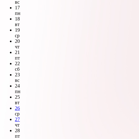
вс
17
пн
18
вт
19
ср
20
чт
21
пт
22
сб
23
вс
24
пн
25
вт
26
ср
27
чт
28
пт