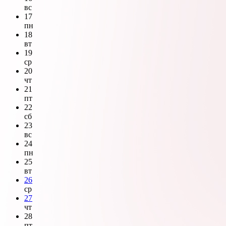
вс
17
пн
18
вт
19
ср
20
чт
21
пт
22
сб
23
вс
24
пн
25
вт
26
ср
27
чт
28
пт