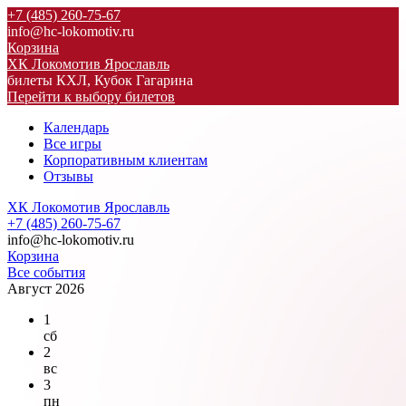
+7 (485) 260-75-67
info@hc-lokomotiv.ru
Корзина
ХК Локомотив Ярославль
билеты КХЛ, Кубок Гагарина
Перейти к выбору билетов
Календарь
Все игры
Корпоративным клиентам
Отзывы
ХК Локомотив Ярославль
+7 (485) 260-75-67
info@hc-lokomotiv.ru
Корзина
Все события
Август 2026
1
сб
2
вс
3
пн