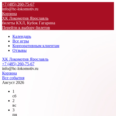
+7 (485) 260-75-67
info@hc-lokomotiv.ru
Корзина
ХК Локомотив Ярославль
билеты КХЛ, Кубок Гагарина
Перейти к выбору билетов
Календарь
Все игры
Корпоративным клиентам
Отзывы
ХК Локомотив Ярославль
+7 (485) 260-75-67
info@hc-lokomotiv.ru
Корзина
Все события
Август 2026
1
сб
2
вс
3
пн