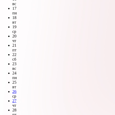
вс
17
пн
18
вт
19
ср
20
чт
21
пт
22
сб
23
вс
24
пн
25
вт
26
ср
27
чт
28
пт